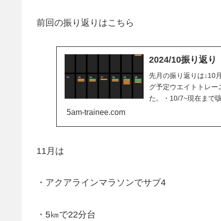
前回の振り返りはこちら
2024/10振り返り
先月の振り返りは↓1
グ予定ウエイトトレー
た。・10/7~現在ま
週間ほどあった...
5am-trainee.com
11月は
・アクアラインマラソンでサブ4
・5㎞で22分台