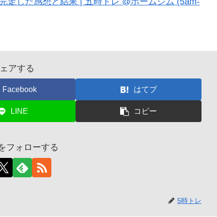
間完走した感想と結果 | 五時トレ @ホームジム (5am-
ェアする
Facebook
はてブ
LINE
コピー
レをフォローする
5時トレ