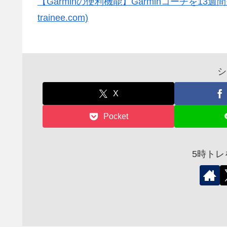
【Garminの便利機能】Garminコーチを13週
trainee.com)
シ
X
Pocket
5時ト