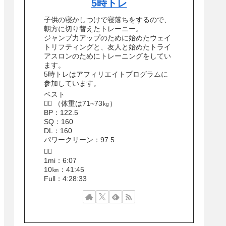
5時トレ
子供の寝かしつけで寝落ちをするので、
朝方に切り替えたトレーニー。
ジャンプ力アップのために始めたウェイ
トリフティングと、友人と始めたトライ
アスロンのためにトレーニングをしてい
ます。
5時トレはアフィリエイトプログラムに
参加しています。
ベスト
🏋️‍♂️ （体重は71~73㎏）
BP：122.5
SQ：160
DL：160
パワークリーン：97.5
🏃‍♂️
1mi：6:07
10㎞：41:45
Full：4:28:33