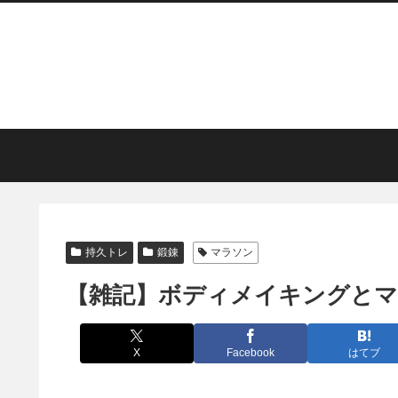
持久トレ
鍛錬
マラソン
【雑記】ボディメイキングとマ
X
Facebook
はてブ