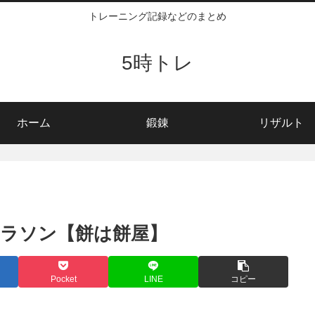
トレーニング記録などのまとめ
5時トレ
ホーム
鍛錬
リザルト
ラソン【餅は餅屋】
Pocket
LINE
コピー