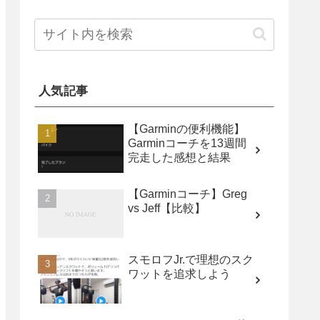
人気記事
【Garminの便利機能】
Garminコーチを13週間
完走した感想と結果
【Garminコーチ】Greg
vs Jeff【比較】
スモロフJr.で理想のスク
ワットを追求しよう